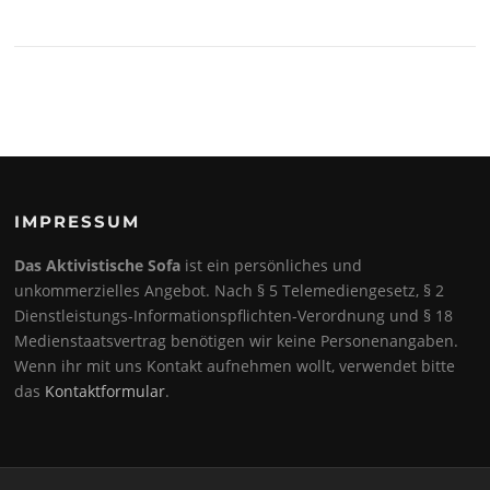
IMPRESSUM
Das Aktivistische Sofa
ist ein persönliches und
unkommerzielles Angebot. Nach § 5 Telemediengesetz, § 2
Dienstleistungs-Informationspflichten-Verordnung und § 18
Medienstaatsvertrag benötigen wir keine Personenangaben.
Wenn ihr mit uns Kontakt aufnehmen wollt, verwendet bitte
das
Kontaktformular
.