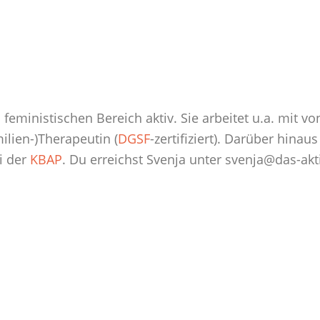
m feministischen Bereich aktiv. Sie arbeitet u.a. mit 
lien-)Therapeutin (
DGSF
-zertifiziert). Darüber hinau
i der
KBAP
. Du erreichst Svenja unter svenja@das-akti